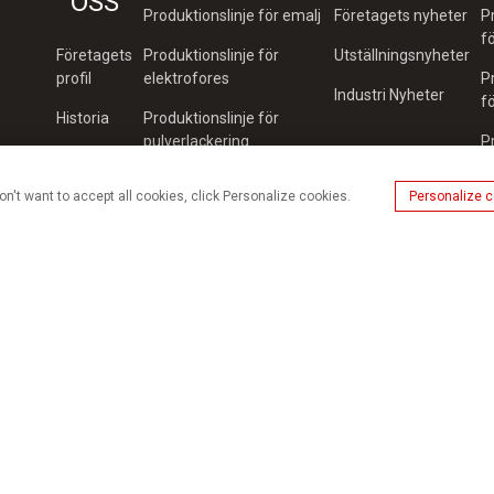
OSS
Produktionslinje för emalj
Företagets nyheter
P
f
Företagets
Produktionslinje för
Utställningsnyheter
profil
elektrofores
P
Industri Nyheter
f
Historia
Produktionslinje för
pulverlackering
P
Intyg
f
Produktionslinje för
p
on't want to accept all cookies, click Personalize cookies.
Personalize 
Kund
färgbeläggning
P
Team
Lösningar för hela
f
anläggningens
Fabrik
produktionslinje
P
f
Produktionslinje för
automatisering
U
a
Logistik
a
Transportutrustning
Produktionslinje för
sandblästring