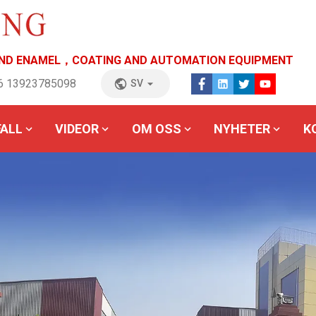
END ENAMEL，COATING AND AUTOMATION EQUIPMENT
86 13923785098
SV
FALL
VIDEOR
OM OSS
NYHETER
K
ktionslinje
Produktionslinje
Lösningar för
Produktion
för
för
hela
för
erlackering
färgbeläggning
anläggningens
automatis
t
tionslinje för
agets nyheter
Service efter försäljning
Produktionslinje för
Hongkong Tims
Intyg
Produktionslinje för
Industri Nyheter
Produktionslinje för
Feedback på nätet
Shenzhen Tims
Kund
Utställningsn
Utrustning
produktionslinje
erlackering
pulverlackering
färgbeläggning
färgsprutning
automatise