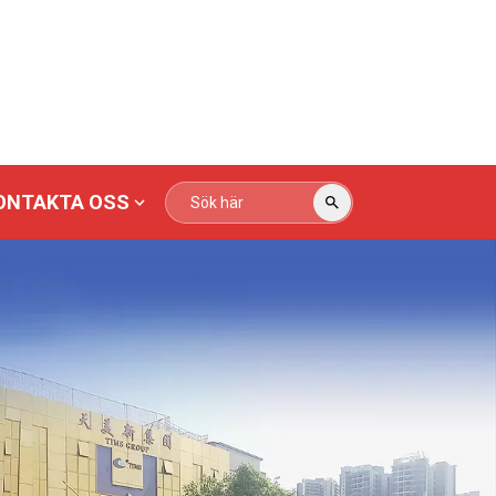
ONTAKTA OSS
slinje
Logistik
Produktionslinje
Transportutrustning
för sandblästring
ering
yheter
 för
Nedladdning av data
Produktionslinje för
Hubei Tims
Team
Produktionslinje för
Utrustning för
Fabrik
Utrustning för
ring
sandblästring
sandblästring
automatisering
logistiktransport