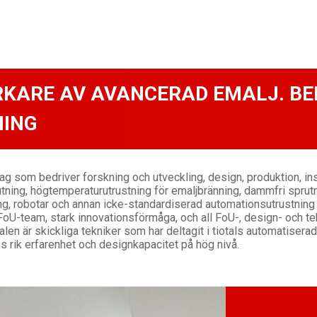
RKARE AV AVANCERAD EMALJ. B
ING
 som bedriver forskning och utveckling, design, produktion, instal
tning, högtemperaturutrustning för emaljbränning, dammfri sprutm
ning, robotar och annan icke-standardiserad automationsutrustnin
ch FoU-team, stark innovationsförmåga, och all FoU-, design- och t
en är skickliga tekniker som har deltagit i tiotals automatisera
s rik erfarenhet och designkapacitet på hög nivå.