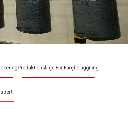
ackering
Produktionslinje För Färgbeläggning
nsport