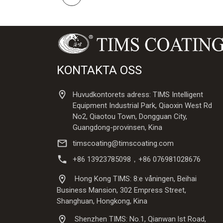
KONTAKTA OSS
Huvudkontorets adress: TIMS Intelligent
Equipment Industrial Park, Qiaoxin West Rd
No2, Qiaotou Town, Dongguan City,
Guangdong-provinsen, Kina
timscoating@timscoating.com
+86 13923785098，+86 076981028676
Hong Kong TIMS: 8:e våningen, Beihai
Business Mansion, 302 Empress Street,
Shanghuan, Hongkong, Kina
Shenzhen TIMS: No.1, Qianwan lst Road,