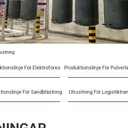
rustning
tionslinje För Elektrofores
Produktionslinje För Pulverl
tionslinje För Sandblästring
Utrustning För Logistiktra