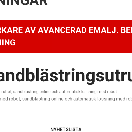
NINGAR
RKARE AV AVANCERAD EMALJ. B
ING
andblästringsutr
obot, sandblästring online och automatisk lossning med robot.
ed robot, sandblästring online och automatisk lossning med rob
NYHETSLISTA