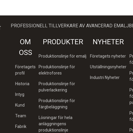
PROFESSIONELL TILLVERKARE AV AVANCERAD EMALJ
OM
PRODUKTER
NYHETER
OSS
Produktionslinje för emalj
Företagets nyheter
P
f
Företagets
Produktionslinje för
Utställningsnyheter
profil
elektrofores
P
Industri Nyheter
f
Historia
Produktionslinje för
pulverlackering
P
Intyg
f
Produktionslinje för
p
Kund
färgbeläggning
P
Team
Lösningar för hela
f
anläggningens
Fabrik
produktionslinje
P