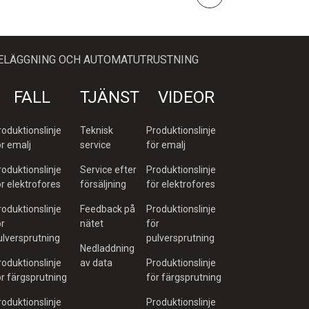
BELÄGGNING OCH AUTOMATUTRUSTNING
FALL
TJÄNST
VIDEOR
roduktionslinje
Teknisk
Produktionslinje
ör emalj
service
för emalj
roduktionslinje
Service efter
Produktionslinje
ör elektrofores
försäljning
för elektrofores
roduktionslinje
Feedback på
Produktionslinje
ör
nätet
för
ulversprutning
pulversprutning
Nedladdning
roduktionslinje
av data
Produktionslinje
ör färgsprutning
för färgsprutning
roduktionslinje
Produktionslinje