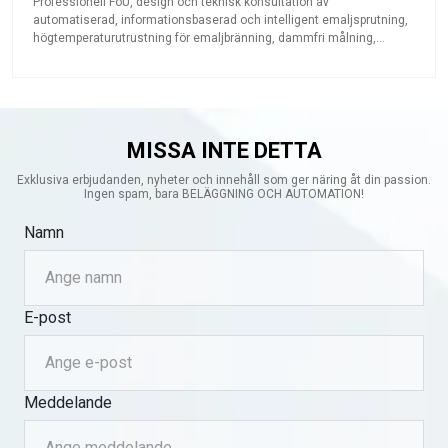
Professionell FoU, design och teknisk konsultation av
automatiserad, informationsbaserad och intelligent emaljsprutning,
högtemperaturutrustning för emaljbränning, dammfri målning,
pulverlackering, elektrofores och annan beläggningsutrustning,
logistik- och transportutrustning, robotautomation och annan icke-
standardiserad automationsutrustning.
MISSA INTE DETTA
Exklusiva erbjudanden, nyheter och innehåll som ger näring åt din passion.
Ingen spam, bara BELÄGGNING OCH AUTOMATION!
Namn
E-post
Meddelande