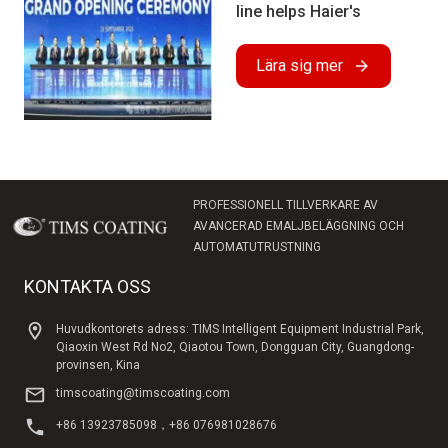
line helps Haier's
Thailand Air Conditioning
Factory, the largest air
Lära sig mer
conditioning production
base in Southeast Asia,
to start production
smoothly
PROFESSIONELL TILLVERKARE AV
AVANCERAD EMALJBELÄGGNING OCH
AUTOMATUTRUSTNING
KONTAKTA OSS
Huvudkontorets adress: TIMS Intelligent Equipment Industrial Park,
Qiaoxin West Rd No2, Qiaotou Town, Dongguan City, Guangdong-
provinsen, Kina
timscoating@timscoating.com
+86 13923785098，+86 076981028676