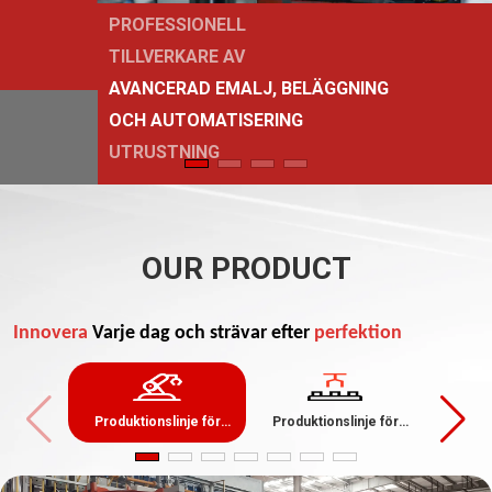
PROFESSIONELL
TILLVERKARE AV
AVANCERAD EMALJ, BELÄGGNING
OCH AUTOMATISERING
UTRUSTNING
OUR PRODUCT
Innovera
Varje dag och strävar efter
perfektion
Produktionslinje för
Produktionslinje för
Produk
emalj
elektrofores
pulv