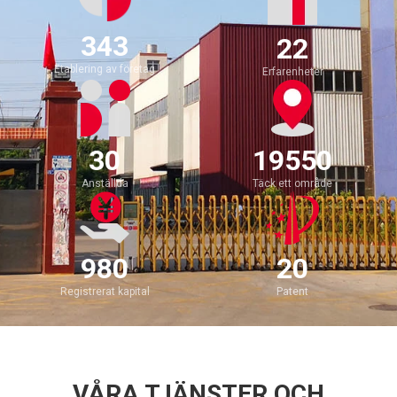
343
22
Etablering av företag
Erfarenheter
30
19550
Anställda
Täck ett område
980
20
Registrerat kapital
Patent
VÅRA TJÄNSTER OCH