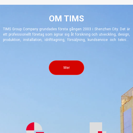
OM TIMS
TIMS Group Company grundades första gången 2003 i Shenzhen City. Det är
ett professionellt företag som ägnar sig åt forskning och utveckling, design,
produktion, installation, idrifttagning, försäljning, kundservice och teknisk
konsultation av automatiserad, informationsbaserad, miljövänlig
energibesparande och intelligent emaljsprutning, högtemperaturutrustning
för emaljbränning, dammfri målning, pulverlackering, elektrofores och annan
beläggningsutrustning, logistik- och transportutrustning, robotautomation
och annan icke-standardiserad automationsutrustning. Det är ett nationellt
Mer
högteknologiskt företag, vice ordförande för China Enamel Industry
Association, benchmarkföretag för China Enamel Industry
Association...............