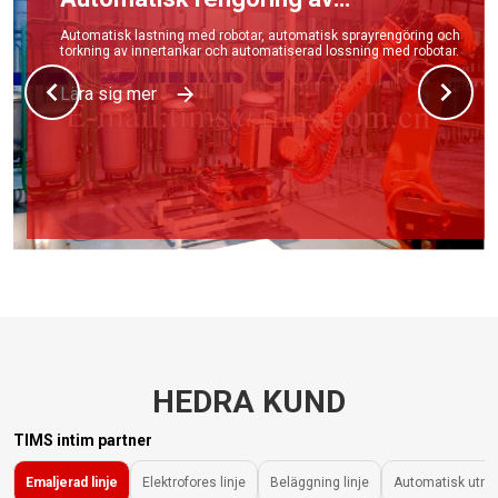
produktionslinje för
Automatisk lastning med robotar, automatisk sprayrengöring och
torkning av innertankar och automatiserad lossning med robotar.
varmvattenberedare tank
Lära sig mer
HEDRA KUND
TIMS intim partner
Emaljerad linje
Elektrofores linje
Beläggning linje
Automatisk utru